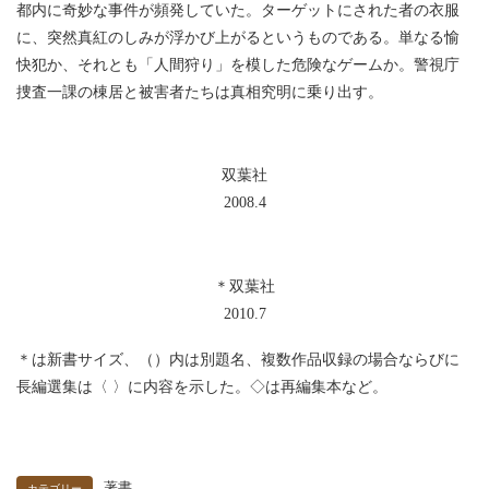
都内に奇妙な事件が頻発していた。ターゲットにされた者の衣服
に、突然真紅のしみが浮かび上がるというものである。単なる愉
快犯か、それとも「人間狩り」を模した危険なゲームか。警視庁
捜査一課の棟居と被害者たちは真相究明に乗り出す。
双葉社
2008.4
＊双葉社
2010.7
＊は新書サイズ、（）内は別題名、複数作品収録の場合ならびに
長編選集は〈 〉に内容を示した。◇は再編集本など。
著書
カテゴリー