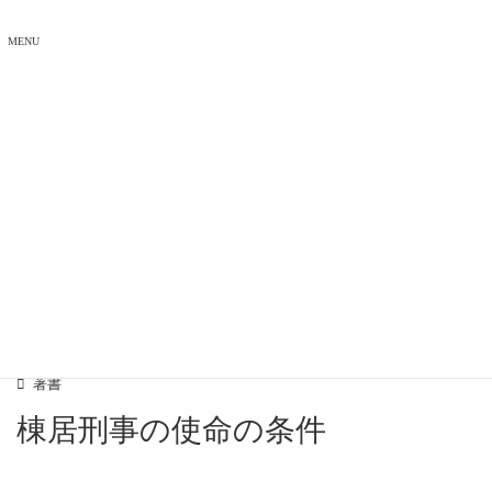
MENU
著書
森村誠一 著書リスト
著書
棟居刑事の使命の条件
2008年4月16日
著書
棟居刑事の使命の条件