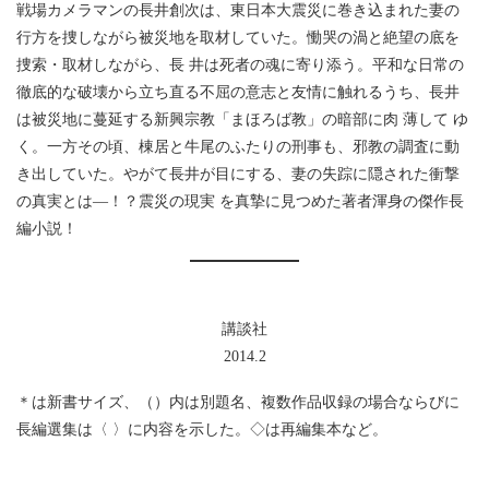
戦場カメラマンの長井創次は、東日本大震災に巻き込まれた妻の
行方を捜しながら被災地を取材していた。慟哭の渦と絶望の底を
捜索・取材しながら、長 井は死者の魂に寄り添う。平和な日常の
徹底的な破壊から立ち直る不屈の意志と友情に触れるうち、長井
は被災地に蔓延する新興宗教「まほろば教」の暗部に肉 薄して ゆ
く。一方その頃、棟居と牛尾のふたりの刑事も、邪教の調査に動
き出していた。やがて長井が目にする、妻の失踪に隠された衝撃
の真実とは―！？震災の現実 を真摯に見つめた著者渾身の傑作長
編小説！
講談社
2014.2
＊は新書サイズ、（）内は別題名、複数作品収録の場合ならびに
長編選集は〈 〉に内容を示した。◇は再編集本など。