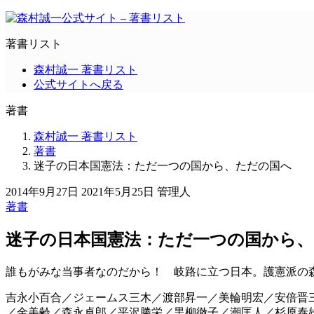
著書リスト
森村誠一 著書リスト
公式サイトへ戻る
著書
森村誠一 著書リスト
著書
迷子の日本国憲法：ただ一つの国から、ただの国へ
2014年9月27日
2021年5月25日
管理人
著書
迷子の日本国憲法：ただ一つの国から
誰もがみな当事者なのだから！ 岐路に立つ日本。護憲派の
吉永小百合／ジェームス三木／渡部昇一／美輪明宏／安倍晋
／金美齢／森永卓郎／平沢勝栄／黒柳徹子／潮匡人／杉原泰