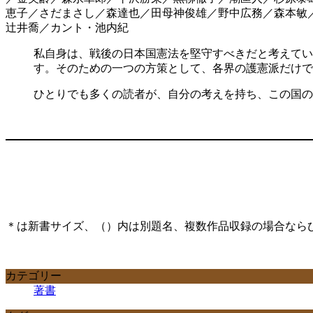
恵子／さだまさし／森達也／田母神俊雄／野中広務／森本敏
辻井喬／カント・池内紀
私自身は、戦後の日本国憲法を堅守すべきだと考えてい
す。そのための一つの方策として、各界の護憲派だけで
ひとりでも多くの読者が、自分の考えを持ち、この国の
＊は新書サイズ、（）内は別題名、複数作品収録の場合なら
カテゴリー
著書