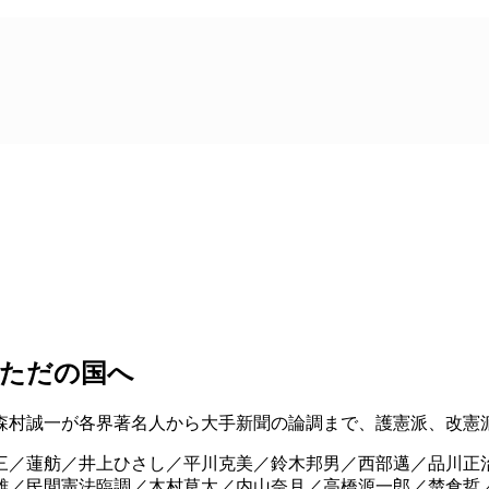
、ただの国へ
森村誠一が各界著名人から大手新聞の論調まで、護憲派、改憲
三／蓮舫／井上ひさし／平川克美／鈴木邦男／西部邁／品川正治
雄／民間憲法臨調／木村草太／内山奈月／高橋源一郎／楚倉哲／