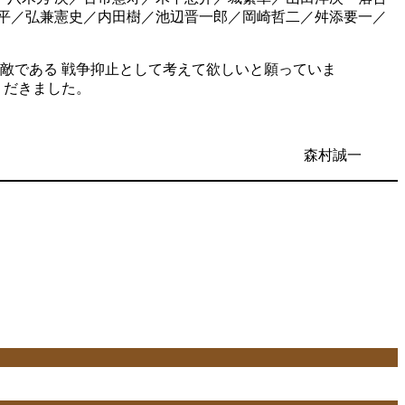
平／弘兼憲史／内田樹／池辺晋一郎／岡崎哲二／舛添要一／
敵である 戦争抑止として考えて欲しいと願っていま
 だきました。
森村誠一