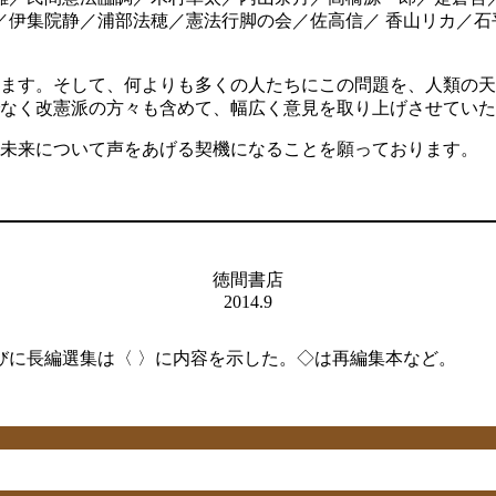
／伊集院静／浦部法穂／憲法行脚の会／佐高信／ 香山リカ／石
ます。そして、何よりも多くの人たちにこの問題を、人類の天
なく改憲派の方々も含めて、幅広く意見を取り上げさせていた
未来について声をあげる契機になることを願っております。
徳間書店
2014.9
びに長編選集は〈 〉に内容を示した。◇は再編集本など。