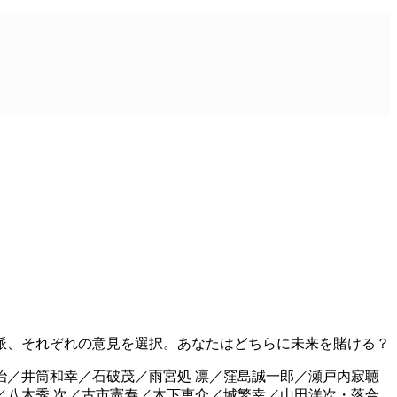
派、それぞれの意見を選択。あなたはどちらに未来を賭ける？
／井筒和幸／石破茂／雨宮処 凛／窪島誠一郎／瀬戸内寂聴
八木秀 次／古市憲寿／木下恵介／城繁幸／山田洋次・落合