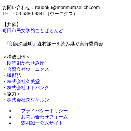
お問い合わせ：roudoku@morimuraseiichi.com
TEL：03-6380-8341（ウーニクス）
【共催】
町田市民文学館ことばらんど
『朗読の証明』森村誠一を読み継ぐ実行委員会
＜構成団体＞
・
朗読劇かわせみ座
・
合資会社ウーニクス
・
磯部弘
・
株式会社久美堂
・
株式会社オトバンク
＜協力＞
・
株式会社森村ケルン
プライバシーポリシー
お問い合わせフォーム
森村誠一公式サイト