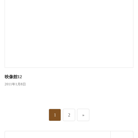
映像館12
2011年1月8日
投
ペ
ペ
1
2
»
稿
ー
ー