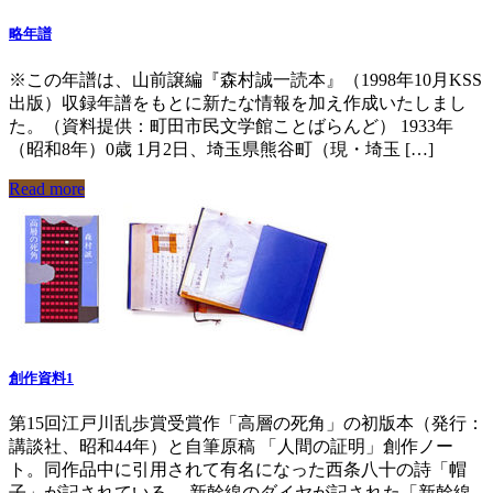
略年譜
※この年譜は、山前譲編『森村誠一読本』（1998年10月KSS
出版）収録年譜をもとに新たな情報を加え作成いたしまし
た。（資料提供：町田市民文学館ことばらんど） 1933年
（昭和8年）0歳 1月2日、埼玉県熊谷町（現・埼玉 […]
Read more
創作資料1
第15回江戸川乱歩賞受賞作「高層の死角」の初版本（発行：
講談社、昭和44年）と自筆原稿 「人間の証明」創作ノー
ト。同作品中に引用されて有名になった西条八十の詩「帽
子」が記されている。 新幹線のダイヤが記された「新幹線