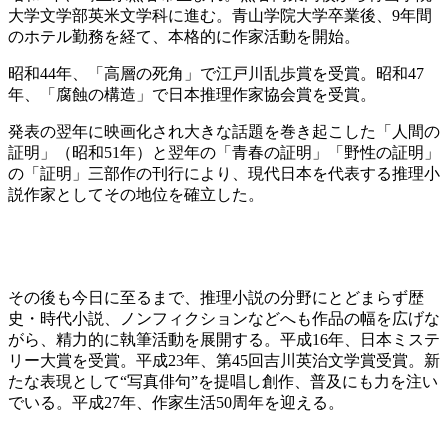
大学文学部英米文学科に進む。青山学院大学卒業後、9年間
のホテル勤務を経て、本格的に作家活動を開始。
昭和44年、「高層の死角」で江戸川乱歩賞を受賞。昭和47
年、「腐蝕の構造」で日本推理作家協会賞を受賞。
発表の翌年に映画化され大きな話題を巻き起こした「人間の
証明」（昭和51年）と翌年の「青春の証明」「野性の証明」
の「証明」三部作の刊行により、現代日本を代表する推理小
説作家としてその地位を確立した。
その後も今日に至るまで、推理小説の分野にとどまらず歴
史・時代小説、ノンフィクションなどへも作品の幅を広げな
がら、精力的に執筆活動を展開する。平成16年、日本ミステ
リー大賞を受賞。平成23年、第45回吉川英治文学賞受賞。新
たな表現として“写真俳句”を提唱し創作、普及にも力を注い
でいる。平成27年、作家生活50周年を迎える。