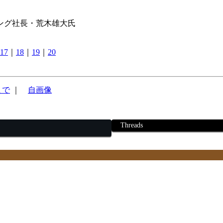
ング社長・荒木雄大氏
17
｜
18
｜
19
｜
20
まで
｜
自画像
Threads