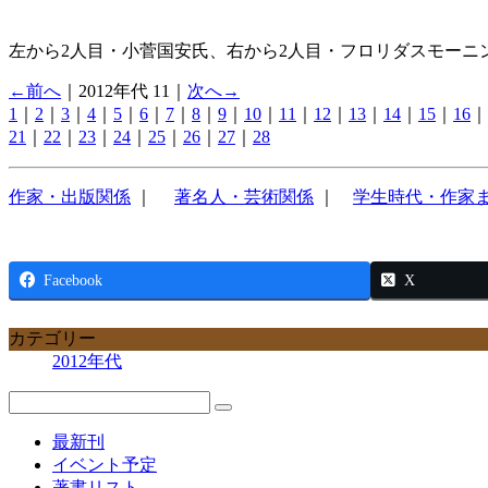
左から2人目・小菅国安氏、右から2人目・フロリダスモーニ
←前へ
｜2012年代 11｜
次へ→
1
｜
2
｜
3
｜
4
｜
5
｜
6
｜
7
｜
8
｜
9
｜
10
｜
11
｜
12
｜
13
｜
14
｜
15
｜
16
｜
21
｜
22
｜
23
｜
24
｜
25
｜
26
｜
27
｜
28
作家・出版関係
｜
著名人・芸術関係
｜
学生時代・作家
Facebook
X
カテゴリー
2012年代
最新刊
イベント予定
著書リスト