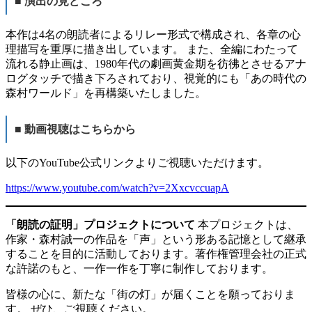
■ 演出の見どころ
本作は4名の朗読者によるリレー形式で構成され、各章の心
理描写を重厚に描き出しています。 また、全編にわたって
流れる静止画は、1980年代の劇画黄金期を彷彿とさせるアナ
ログタッチで描き下ろされており、視覚的にも「あの時代の
森村ワールド」を再構築いたしました。
■ 動画視聴はこちらから
以下のYouTube公式リンクよりご視聴いただけます。
https://www.youtube.com/watch?v=2XxcvccuapA
「朗読の証明」プロジェクトについて
本プロジェクトは、
作家・森村誠一の作品を「声」という形ある記憶として継承
することを目的に活動しております。著作権管理会社の正式
な許諾のもと、一作一作を丁寧に制作しております。
皆様の心に、新たな「街の灯」が届くことを願っておりま
す。 ぜひ、ご視聴ください。