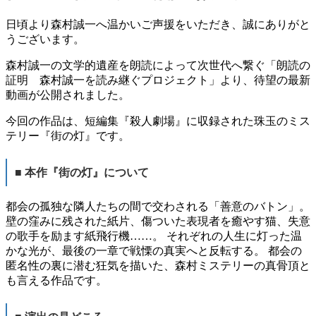
日頃より森村誠一へ温かいご声援をいただき、誠にありがと
うございます。
森村誠一の文学的遺産を朗読によって次世代へ繋ぐ「朗読の
証明 森村誠一を読み継ぐプロジェクト」より、待望の最新
動画が公開されました。
今回の作品は、短編集『殺人劇場』に収録された珠玉のミス
テリー『街の灯』です。
■ 本作『街の灯』について
都会の孤独な隣人たちの間で交わされる「善意のバトン」。
壁の窪みに残された紙片、傷ついた表現者を癒やす猫、失意
の歌手を励ます紙飛行機……。 それぞれの人生に灯った温
かな光が、最後の一章で戦慄の真実へと反転する。 都会の
匿名性の裏に潜む狂気を描いた、森村ミステリーの真骨頂と
も言える作品です。