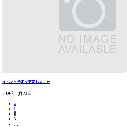
イベント予定を更新しました
2026年1月23日
«
投
ペ
1
稿
ペ
2
ー
ペ
3
ー
ジ
の
…
ー
ジ