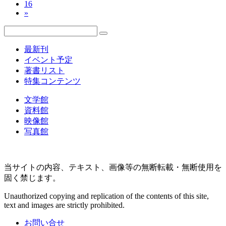
ペ
16
ジ
ペ
»
ー
ー
ジ
ジ
最新刊
送
イベント予定
著書リスト
り
特集コンテンツ
文学館
資料館
映像館
写真館
当サイトの内容、テキスト、画像等の無断転載・無断使用を
固く禁じます。
Unauthorized copying and replication of the contents of this site,
text and images are strictly prohibited.
お問い合せ