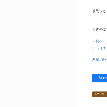
前列左か
混声合唱
←前へ
｜
1
｜
2
｜
3
悪魔の飽
Faceb
カテゴリー