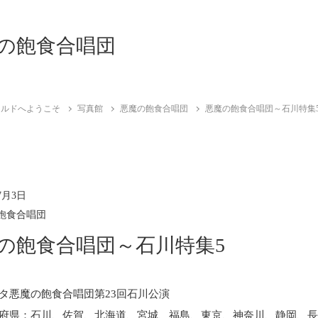
の飽食合唱団
ールドへようこそ
写真館
悪魔の飽食合唱団
悪魔の飽食合唱団～石川特集
7月3日
飽食合唱団
の飽食合唱団～石川特集5
タ悪魔の飽食合唱団第23回石川公演
府県：石川、佐賀、北海道、宮城、福島、東京、神奈川、静岡、