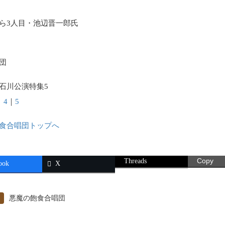
ら3人目・池辺晋一郎氏
団
石川公演特集5
｜
4
｜
5
食合唱団トップへ
Threads
Copy
ook
X
悪魔の飽食合唱団