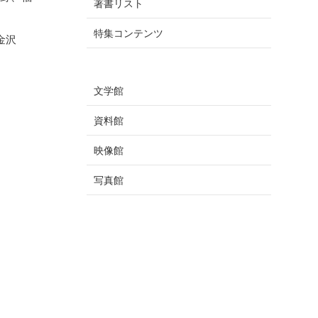
著書リスト
特集コンテンツ
金沢
文学館
資料館
映像館
写真館