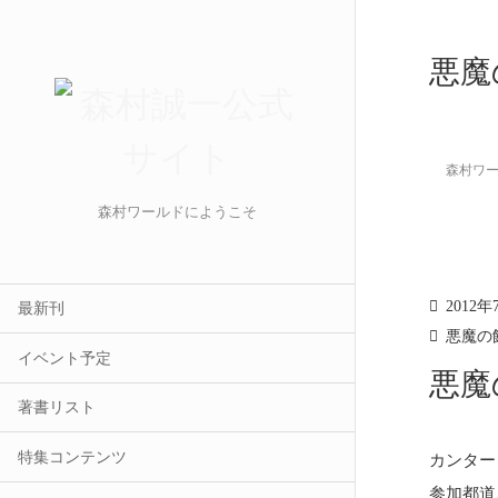
悪魔
森村ワ
森村ワールドにようこそ
2012年
最新刊
悪魔の
イベント予定
悪魔
著書リスト
特集コンテンツ
カンター
参加都道