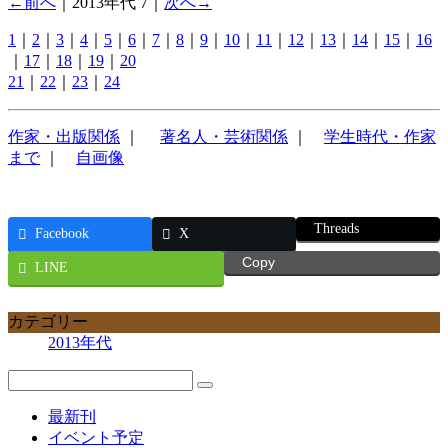
←前へ
｜2013年代 7｜
次へ→
1
｜
2
｜
3
｜
4
｜
5
｜
6
｜
7
｜
8
｜
9
｜
10
｜
11
｜
12
｜
13
｜
14
｜
15
｜
16
｜
17
｜
18
｜
19
｜
20
21
｜
22
｜
23
｜
24
作家・出版関係
｜
著名人・芸術関係
｜
学生時代・作家
まで
｜
自画像
Threads
Facebook
X
Copy
LINE
カテゴリー
2013年代
最新刊
イベント予定