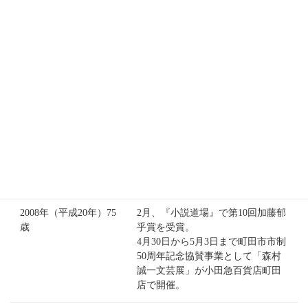
2006年（平成18年）73
9月1日から翌年の1月21日まで「森
歳
村誠一文学展」が熱海市起雲閣で
開催される。
2007年（平成19年）74
3月、『地果て海尽きるまで』（角
歳
川春樹事務所）が、モンゴル建国
八百年記念、角川春樹事務所創立
10周年記念作品として、監督.澤井
信一郎、主演・反町隆史、製作総
指揮・角川春樹で映画化され、松
竹系にて公開。
2008年（平成20年）75
2月、『小説道場』で第10回加藤郁
歳
乎賞を受賞。
4月30日から5月3日まで町田市市制
50周年記念協賛事業として「森村
誠一文芸展」が小田急百貨店町田
店で開催。