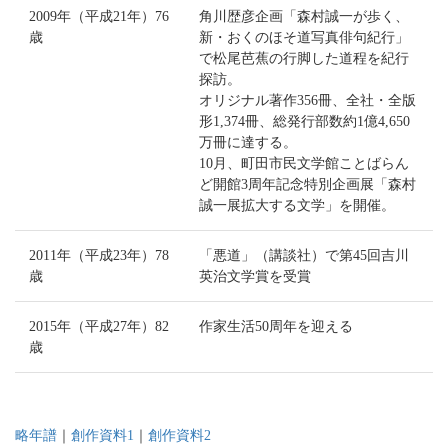
2009年（平成21年）76
角川歴彦企画「森村誠一が歩く、
歳
新・おくのほそ道写真俳句紀行」
で松尾芭蕉の行脚した道程を紀行
探訪。
オリジナル著作356冊、全社・全版
形1,374冊、総発行部数約1億4,650
万冊に達する。
10月、町田市民文学館ことばらん
ど開館3周年記念特別企画展「森村
誠一展拡大する文学」を開催。
2011年（平成23年）78
「悪道」（講談社）で第45回吉川
歳
英治文学賞を受賞
2015年（平成27年）82
作家生活50周年を迎える
歳
略年譜
｜
創作資料1
｜
創作資料2