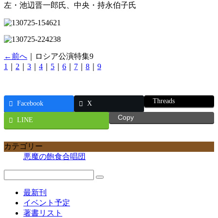
左・池辺晋一郎氏、中央・持永伯子氏
←前へ
｜ロシア公演特集9
1
｜
2
｜
3
｜
4
｜
5
｜
6
｜
7
｜
8
｜
9
Threads
Facebook
X
Copy
LINE
カテゴリー
悪魔の飽食合唱団
最新刊
イベント予定
著書リスト