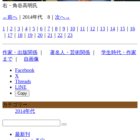
右・角谷高明氏
←前へ
｜2014年代 8｜
次へ→
1
｜
2
｜
3
｜
4
｜
5
｜
6
｜
7
｜
8
｜
9
｜
10
｜
11
｜
12
｜
13
｜
14
｜
15
｜
16
｜
17
｜
18
｜
19
｜
20
｜
21
｜
22
｜
23
作家・出版関係
｜
著名人・芸術関係
｜
学生時代・作家
まで
｜
自画像
Facebook
X
Threads
LINE
Copy
カテゴリー
2014年代
最新刊