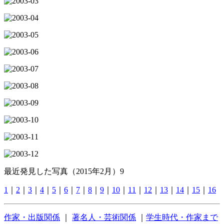
最近発見した写真（2015年2月）9
1
｜
2
｜
3
｜
4
｜
5
｜
6
｜
7
｜
8
｜
9
｜
10
｜
11
｜
12
｜
13
｜
14
｜
15
｜
16
作家・出版関係
｜
著名人・芸術関係
｜
学生時代・作家まで