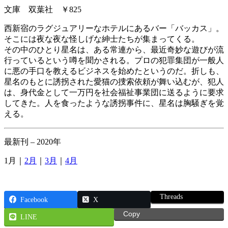
文庫 双葉社 ￥825
西新宿のラグジュアリーなホテルにあるバー「バッカス」。
そこには夜な夜な怪しげな紳士たちが集まってくる。
その中のひとり星名は、ある常連から、最近奇妙な遊びが流
行っているという噂を聞かされる。プロの犯罪集団が一般人
に悪の手口を教えるビジネスを始めたというのだ。折しも、
星名のもとに誘拐された愛猫の捜索依頼が舞い込むが、犯人
は、身代金として一万円を社会福祉事業団に送るように要求
してきた。人を食ったような誘拐事件に、星名は胸騒ぎを覚
える。
最新刊 – 2020年
1月｜
2月
｜
3月
｜
4月
Threads
Facebook
X
Copy
LINE