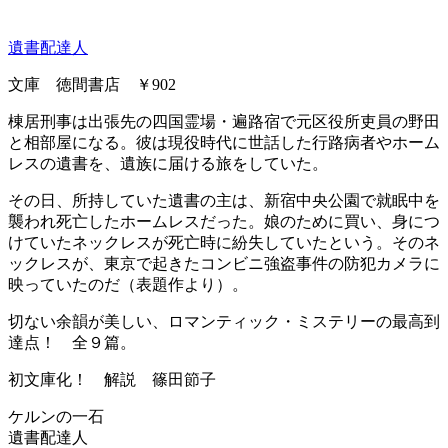
遺書配達人
文庫 徳間書店 ￥902
棟居刑事は出張先の四国霊場・遍路宿で元区役所吏員の野田
と相部屋になる。彼は現役時代に世話した行路病者やホーム
レスの遺書を、遺族に届ける旅をしていた。
その日、所持していた遺書の主は、新宿中央公園で就眠中を
襲われ死亡したホームレスだった。娘のために買い、身につ
けていたネックレスが死亡時に紛失していたという。そのネ
ックレスが、東京で起きたコンビニ強盗事件の防犯カメラに
映っていたのだ（表題作より）。
切ない余韻が美しい、ロマンティック・ミステリーの最高到
達点！ 全９篇。
初文庫化！ 解説 篠田節子
ケルンの一石
遺書配達人