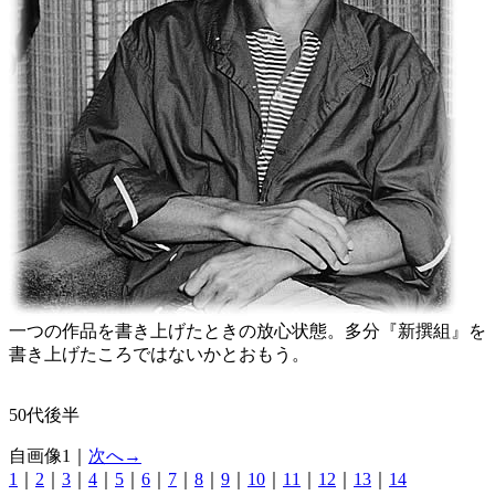
一つの作品を書き上げたときの放心状態。多分『新撰組』を
書き上げたころではないかとおもう。
50代後半
自画像1｜
次へ→
1
｜
2
｜
3
｜
4
｜
5
｜
6
｜
7
｜
8
｜
9
｜
10
｜
11
｜
12
｜
13
｜
14