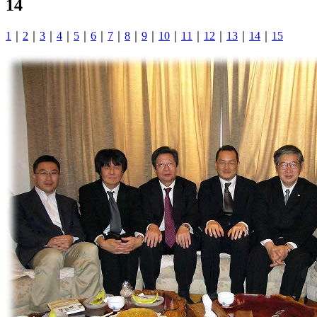
14
1
｜
2
｜
3
｜
4
｜
5
｜
6
｜
7
｜
8
｜
9
｜
10
｜
11
｜
12
｜
13
｜
14
｜
15