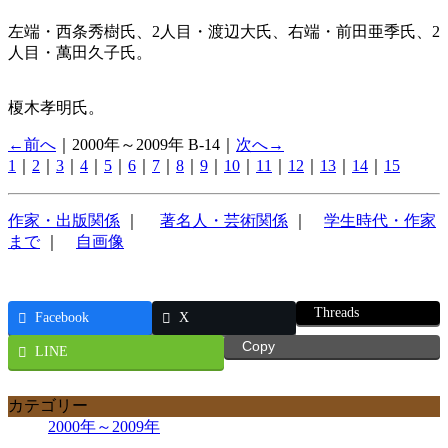
左端・西条秀樹氏、2人目・渡辺大氏、右端・前田亜季氏、2
人目・萬田久子氏。
榎木孝明氏。
←前へ
｜2000年～2009年 B-14｜
次へ→
1
｜
2
｜
3
｜
4
｜
5
｜
6
｜
7
｜
8
｜
9
｜
10
｜
11
｜
12
｜
13
｜
14
｜
15
作家・出版関係
｜
著名人・芸術関係
｜
学生時代・作家
まで
｜
自画像
Threads
Facebook
X
Copy
LINE
カテゴリー
2000年～2009年