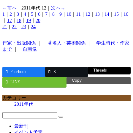
←前へ
｜2011年代 12｜
次へ→
1
｜
2
｜
3
｜
4
｜
5
｜
6
｜
7
｜
8
｜
9
｜
10
｜
11
｜
12
｜
13
｜
14
｜
15
｜
16
｜
17
｜
18
｜
19
｜
20
21
｜
22
｜
23
｜
24
作家・出版関係
｜
著名人・芸術関係
｜
学生時代・作家
まで
｜
自画像
Threads
Facebook
X
Copy
LINE
カテゴリー
2011年代
最新刊
イベント予定