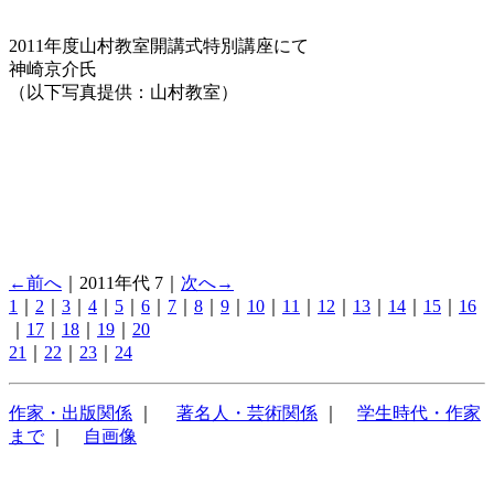
2011年度山村教室開講式特別講座にて
神崎京介氏
（以下写真提供：山村教室）
←前へ
｜2011年代 7｜
次へ→
1
｜
2
｜
3
｜
4
｜
5
｜
6
｜
7
｜
8
｜
9
｜
10
｜
11
｜
12
｜
13
｜
14
｜
15
｜
16
｜
17
｜
18
｜
19
｜
20
21
｜
22
｜
23
｜
24
作家・出版関係
｜
著名人・芸術関係
｜
学生時代・作家
まで
｜
自画像