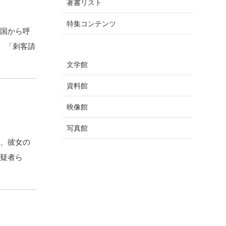
著書リスト
特集コンテンツ
清国から呼
 「刺客請
文学館
資料館
映像館
写真館
は、彼女の
容疑者ら