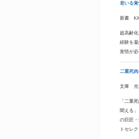
老いる覚
新書 
超高齢化
経験を凝
覚悟が必
二重死肉
文庫 光
「二重死
聞える」
の巨匠・
トセレク