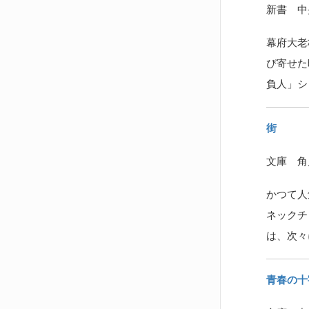
新書 中央
幕府大老
び寄せた
負人」シ
街
文庫 角川
かつて人
ネックチ
は、次々
青春の十