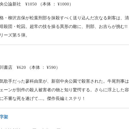
公論新社 ¥1050 （本体 ： ¥1000）
格・柳沢吉保が松葉刑部を抹殺すべく送り込んだ次なる刺客は、
暗殺団・蛇囚。超常の技を操る異形の敵に、刑部、お吉らが挑む!!
リーズ第５弾。
書店 ¥620 （本体 ： ¥590）
気歌手だった蓼科由里が、新宿中央公園で殺害された。牛尾刑事
ェーンが別件の殺人被害者の物と知り驚愕する。さらに浮上した
に不審な死を遂げて…。傑作長編ミステリ！
字架