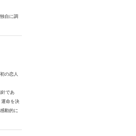
。独自に調
最初の恋人
ら
指針であ
、運命を決
り感動的に