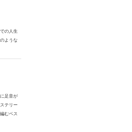
までの人生
どのような
枕に足音が
ミステリー
で編むベス