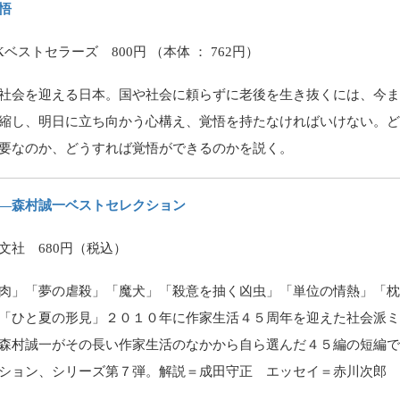
悟
KKベストセラーズ
800円 （本体 ： 762円）
社会を迎える日本。国や社会に頼らずに老後を生き抜くには、今
縮し、明日に立ち向かう心構え、覚悟を持たなければいけない。
要なのか、どうすれば覚悟ができるのかを説く。
―森村誠一ベストセレクション
文社 680円（税込）
肉」「夢の虐殺」「魔犬」「殺意を抽く凶虫」「単位の情熱」「
「ひと夏の形見」２０１０年に作家生活４５周年を迎えた社会派
森村誠一がその長い作家生活のなかから自ら選んだ４５編の短編
ション、シリーズ第７弾。解説＝成田守正 エッセイ＝赤川次郎