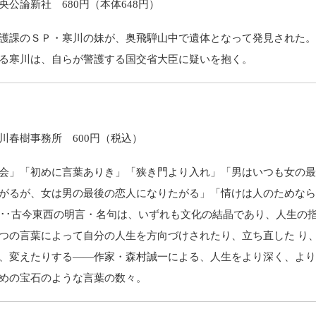
央公論新社 680円（本体648円）
護課のＳＰ・寒川の妹が、奥飛騨山中で遺体となって発見された
る寒川は、自らが警護する国交省大臣に疑いを抱く。
川春樹事務所 600円（税込）
会」「初めに言葉ありき」「狭き門より入れ」「男はいつも女の
がるが、女は男の最後の恋人になりたがる」「情けは人のためな
････古今東西の明言・名句は、いずれも文化の結晶であり、人生の
つの言葉によって自分の人生を方向づけされたり、立ち直した り
、変えたりする――作家・森村誠一による、人生をより深く、よ
めの宝石のような言葉の数々。