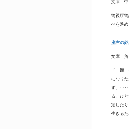
文庫 中
警視庁警
べを進め
座右の銘
文庫 角
「一期一
になりた
ず」･･
る。ひと
定したり
生きるた