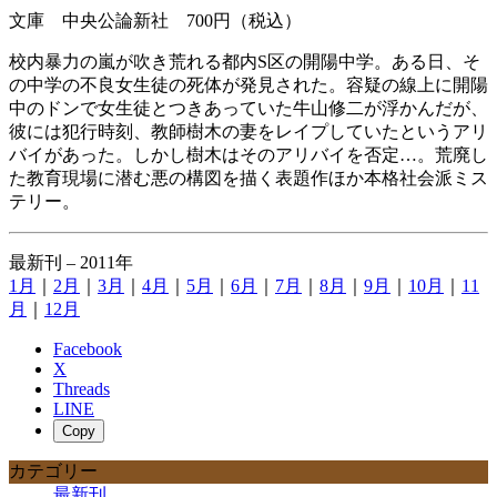
文庫 中央公論新社 700円（税込）
校内暴力の嵐が吹き荒れる都内S区の開陽中学。ある日、そ
の中学の不良女生徒の死体が発見された。容疑の線上に開陽
中のドンで女生徒とつきあっていた牛山修二が浮かんだが、
彼には犯行時刻、教師樹木の妻をレイプしていたというアリ
バイがあった。しかし樹木はそのアリバイを否定…。荒廃し
た教育現場に潜む悪の構図を描く表題作ほか本格社会派ミス
テリー。
最新刊 – 2011年
1月
｜
2月
｜
3月
｜
4月
｜
5月
｜
6月
｜
7月
｜
8月
｜
9月
｜
10月
｜
11
月
｜
12月
Facebook
X
Threads
LINE
Copy
カテゴリー
最新刊