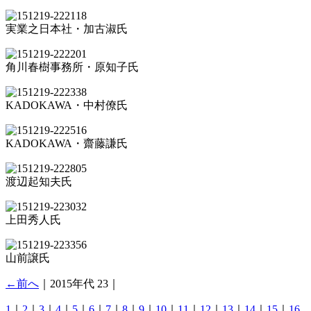
実業之日本社・加古淑氏
角川春樹事務所・原知子氏
KADOKAWA・中村僚氏
KADOKAWA・齋藤謙氏
渡辺起知夫氏
上田秀人氏
山前譲氏
←前へ
｜2015年代 23｜
1
｜
2
｜
3
｜
4
｜
5
｜
6
｜
7
｜
8
｜
9
｜
10
｜
11
｜
12
｜
13
｜
14
｜
15
｜
16