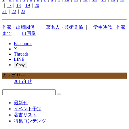
｜
17
｜
18
｜
19
｜
20
21
｜
22
｜
23
作家・出版関係
｜
著名人・芸術関係
｜
学生時代・作家
まで
｜
自画像
Facebook
X
Threads
LINE
Copy
カテゴリー
2015年代
最新刊
イベント予定
著書リスト
特集コンテンツ