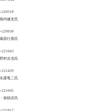
堀内健史氏
園原行貴氏
野村吉克氏
永露竜二氏
・崔鎬吉氏