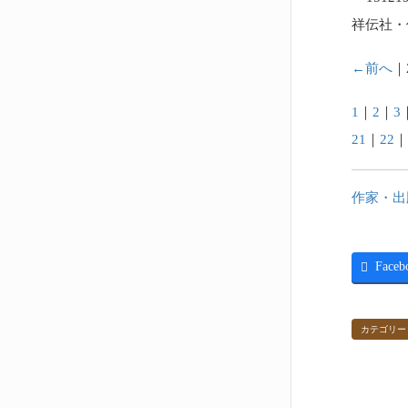
祥伝社・
←前へ
｜
1
｜
2
｜
3
21
｜
22
作家・出
Faceb
カテゴリー