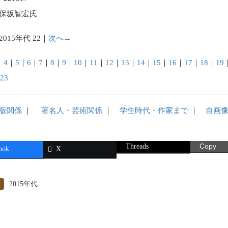
保坂智宏氏
2015年代 22｜
次へ→
｜
4
｜
5
｜
6
｜
7
｜
8
｜
9
｜
10
｜
11
｜
12
｜
13
｜
14
｜
15
｜
16
｜
17
｜
18
｜
19
｜
23
版関係
｜
著名人・芸術関係
｜
学生時代・作家まで
｜
自画
Threads
Copy
ook
X
2015年代