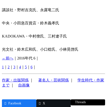
講談社・野村吉克氏、永露竜二氏
中央・小田急百貨店・鈴木義孝氏
KADOKAWA・中村僚氏、三村遼子氏
光文社・鈴木広和氏、小口稔氏、小林晃啓氏
←前へ
｜2016年代 6｜
1
｜
2
｜
3
｜
4
｜
5
｜
6
｜
作家・出版関係
｜
著名人・芸術関係
｜
学生時代・作家
まで
｜
自画像
Threads
Facebook
X