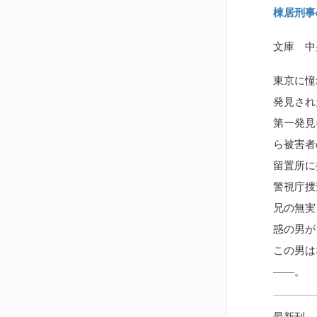
棟居刑事
文庫 中
東京に憧
発見され
第一発見
ら被害者
留置所に
警視庁捜
兄の無実
惑の男が
この男は
――。
最新刊 – 