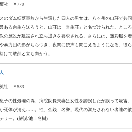
葉社 ￥770
スのダム転落事故から生還した四人の男女は、八ヶ岳の山荘で共
誉ある余生を送ろうと、山荘は「誉生荘」と名づけられた。とこ
教の施設が建設され立ち退きを要求される。さらには、迷彩服を
や暴力団の影がちらつき、夜間に銃声も聞こえるようになる。彼
賭けて敢然と立ち向かう。
人
英社 ￥583
息子の性処理の為、病院院長夫妻は女性を誘拐したが誤って殺害
か死体が消え……。性、金銭、名誉。現代の満たされない者達の
テリー。(解説/池上冬樹)