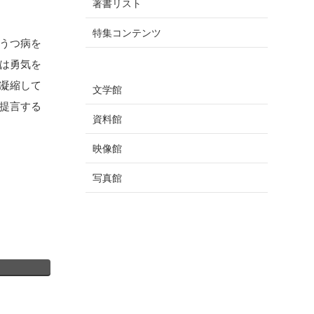
著書リスト
特集コンテンツ
うつ病を
は勇気を
凝縮して
文学館
提言する
資料館
映像館
写真館