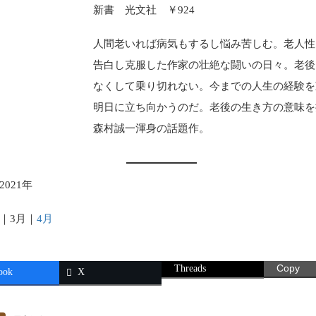
新書 光文社 ￥924
人間老いれば病気もするし悩み苦しむ。老人性
告白し克服した作家の壮絶な闘いの日々。老後
なくして乗り切れない。今までの人生の経験を
明日に立ち向かうのだ。老後の生き方の意味を
森村誠一渾身の話題作。
2021年
｜3月｜
4月
Threads
Copy
ook
X