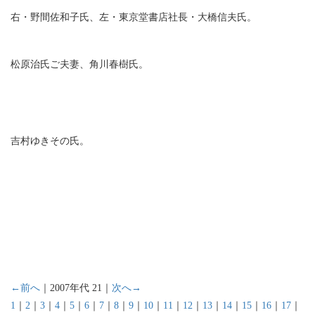
右・野間佐和子氏、左・東京堂書店社長・大橋信夫氏。
松原治氏ご夫妻、角川春樹氏。
吉村ゆきその氏。
←前へ
｜2007年代 21｜
次へ→
1
｜
2
｜
3
｜
4
｜
5
｜
6
｜
7
｜
8
｜
9
｜
10
｜
11
｜
12
｜
13
｜
14
｜
15
｜
16
｜
17
｜