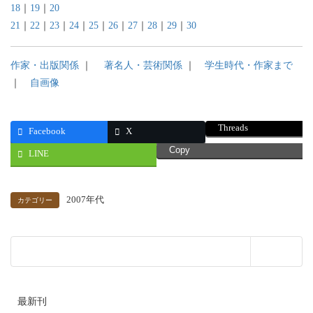
18
｜
19
｜
20
21
｜
22
｜
23
｜
24
｜
25
｜
26
｜
27
｜
28
｜
29
｜
30
作家・出版関係
｜
著名人・芸術関係
｜
学生時代・作家まで
｜
自画像
Threads
Facebook
X
Copy
LINE
2007年代
カテゴリー
最新刊