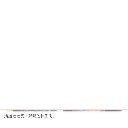
1
｜
2
｜
3
｜
4
｜
5
｜
6
｜
7
｜
8
｜
9
｜
10
｜
11
｜
12
｜
13
｜
14
｜
15
｜
16
｜
17
｜
18
｜
19
｜
20
21
｜
22
｜
23
｜
24
｜
25
｜
26
｜
27
｜
28
｜
29
｜
30
講談社社長・野間佐和子氏。