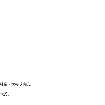
所社長・大杉明彦氏、
初代氏。