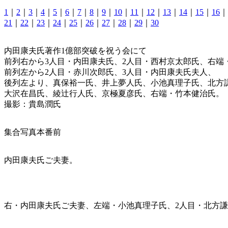
1
｜
2
｜
3
｜
4
｜
5
｜
6
｜
7
｜
8
｜
9
｜
10
｜
11
｜
12
｜
13
｜
14
｜
15
｜
16
｜
21
｜
22
｜
23
｜
24
｜
25
｜
26
｜
27
｜
28
｜
29
｜
30
内田康夫氏著作1億部突破を祝う会にて
前列右から3人目・内田康夫氏、2人目・西村京太郎氏、右端
前列左から2人目・赤川次郎氏、3人目・内田康夫氏夫人、
後列左より、真保裕一氏、井上夢人氏、小池真理子氏、北方
大沢在昌氏、綾辻行人氏、京極夏彦氏、右端・竹本健治氏。
撮影：貴島潤氏
集合写真本番前
内田康夫氏ご夫妻。
右・内田康夫氏ご夫妻、左端・小池真理子氏、2人目・北方