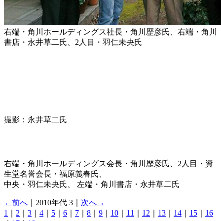
右端・角川ホールディングス社長・角川歴彦氏、右端・角川
書店・永井草二氏、2人目・羽仁未央氏
撮影：永井草二氏
右端・角川ホールディングス会長・角川歴彦氏、2人目・資
生堂名誉会長・福原義春氏、
中央・羽仁未央氏、 左端・角川書店・永井草二氏
←前へ
｜2010年代 3｜
次へ→
1
｜
2
｜
3
｜
4
｜
5
｜
6
｜
7
｜
8
｜
9
｜
10
｜
11
｜
12
｜
13
｜
14
｜
15
｜
16