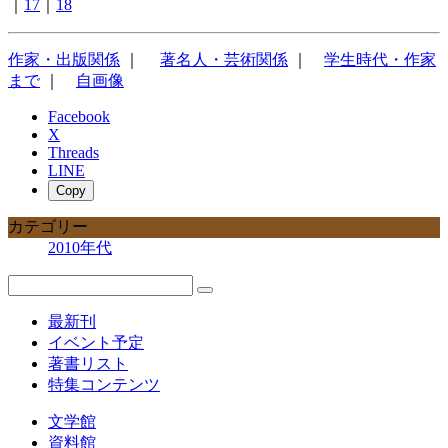
｜
17
｜
18
作家・出版関係
｜
著名人・芸術関係
｜
学生時代・作家
まで
｜
自画像
Facebook
X
Threads
LINE
Copy
カテゴリー
2010年代
最新刊
イベント予定
著書リスト
特集コンテンツ
文学館
資料館