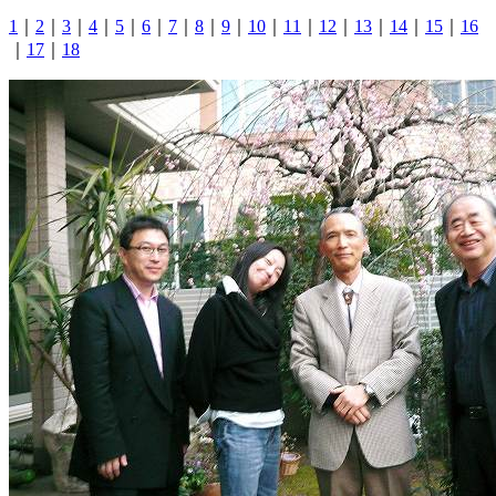
1
｜
2
｜
3
｜
4
｜
5
｜
6
｜
7
｜
8
｜
9
｜
10
｜
11
｜
12
｜
13
｜
14
｜
15
｜
16
｜
17
｜
18