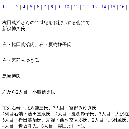
1
｜
2
｜
3
｜
4
｜
5
｜
6
｜
7
｜
8
｜
9
｜
10
｜
11
｜
12
｜
13
｜
14
｜
15
｜
16
｜
権田萬治さんの半世紀をお祝いする会にて
新保博久氏
左・権田萬治氏、右・夏樹静子氏
左・宮部みゆき氏
島崎博氏
左から2人目・小鷹信光氏
前列右端・北方謙三氏、2人目・宮部みゆき氏、
2列目右端・藤田宣永氏、2人目・夏樹静子氏、3人目・大沢
5人目・権田萬治氏、左端・西村京太郎氏、2人目・北村薫氏
4人目・逢坂剛氏、6人目・柴田よしき氏