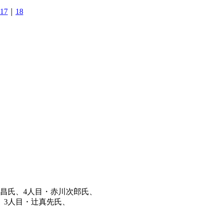
17
｜
18
在昌氏、4人目・赤川次郎氏、
、3人目・辻真先氏、