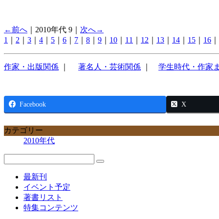
←前へ
｜2010年代 9｜
次へ→
1
｜
2
｜
3
｜
4
｜
5
｜
6
｜
7
｜
8
｜
9
｜
10
｜
11
｜
12
｜
13
｜
14
｜
15
｜
16
｜
作家・出版関係
｜
著名人・芸術関係
｜
学生時代・作家
Facebook
X
カテゴリー
2010年代
最新刊
イベント予定
著書リスト
特集コンテンツ