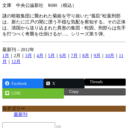
文庫 中央公論新社 ¥680 （税込）
謎の暗殺集団に襲われた菊姫を守り抜いた“孤臣”松葉刑部
は、新たに江戸の闇に漂う不穏な気配を察知する。その正体
は、清国から送り込まれた異形の集団・蛇因。刑部らは先手
を打つべく奇襲を仕掛けるが…。シリーズ第５弾。
最新刊 – 2012年
1月
｜2月｜
3月
｜
4月
｜
5月
｜
6月
｜
7月
｜
8月
｜
9月
｜
10月
｜
11
月
｜
12月
Threads
Facebook
X
Copy
LINE
カテゴリー
最新刊