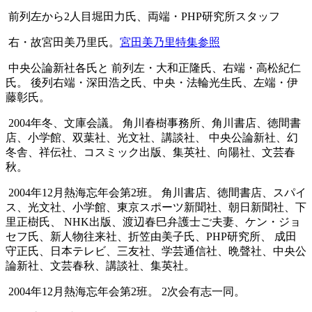
前列左から2人目堀田力氏、両端・PHP研究所スタッフ
右・故宮田美乃里氏。
宮田美乃里特集参照
中央公論新社各氏と 前列左・大和正隆氏、右端・高松紀仁
氏。 後列右端・深田浩之氏、中央・法輪光生氏、左端・伊
藤彰氏。
2004年冬、文庫会議。 角川春樹事務所、角川書店、徳間書
店、小学館、双葉社、光文社、講談社、 中央公論新社、幻
冬舎、祥伝社、コスミック出版、集英社、向陽社、文芸春
秋。
2004年12月熱海忘年会第2班。 角川書店、徳間書店、スパイ
ス、光文社、小学館、東京スポーツ新聞社、朝日新聞社、下
里正樹氏、 NHK出版、渡辺春巳弁護士ご夫妻、ケン・ジョ
セフ氏、新人物往来社、折笠由美子氏、PHP研究所、 成田
守正氏、日本テレビ、三友社、学芸通信社、晩聲社、中央公
論新社、文芸春秋、講談社、集英社。
2004年12月熱海忘年会第2班。 2次会有志一同。