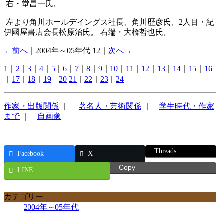
右・堂昌一氏。
左より角川ホールデイングス社長、角川歴彦氏、2人目・紀
伊國屋書店会長松原治氏。 右端・大橋哲也氏。
←前へ
｜2004年～05年代 12｜
次へ→
1
｜
2
｜
3
｜
4
｜
5
｜
6
｜
7
｜
8
｜
9
｜
10
｜
11
｜
12
｜
13
｜
14
｜
15
｜
16
｜
17
｜
18
｜
19
｜
20
21
｜
22
｜
23
｜
24
作家・出版関係
｜
著名人・芸術関係
｜
学生時代・作家
まで
｜
自画像
Threads
Facebook
X
Copy
LINE
カテゴリー
2004年～05年代