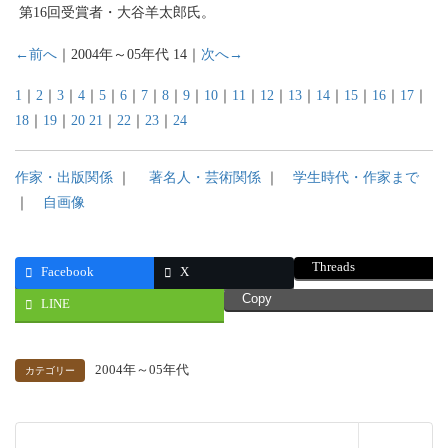
第16回受賞者・大谷羊太郎氏。
←前へ
｜2004年～05年代 14｜
次へ→
1
｜
2
｜
3
｜
4
｜
5
｜
6
｜
7
｜
8
｜
9
｜
10
｜
11
｜
12
｜
13
｜
14
｜
15
｜
16
｜
17
｜
18
｜
19
｜
20
21
｜
22
｜
23
｜
24
作家・出版関係
｜
著名人・芸術関係
｜
学生時代・作家まで
｜
自画像
Threads
Facebook
X
Copy
LINE
2004年～05年代
カテゴリー