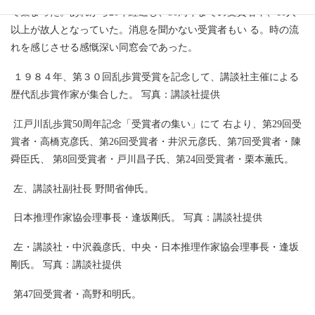
て集まった。あれから20年経過し、30周年までの受賞者中、10人
以上が故人となっていた。消息を聞かない受賞者もい る。時の流
れを感じさせる感慨深い同窓会であった。
１９８４年、第３０回乱歩賞受賞を記念して、講談社主催による
歴代乱歩賞作家が集合した。 写真：講談社提供
江戸川乱歩賞50周年記念「受賞者の集い」にて 右より、第29回受
賞者・高橋克彦氏、第26回受賞者・井沢元彦氏、第7回受賞者・陳
舜臣氏、 第8回受賞者・戸川昌子氏、第24回受賞者・栗本薫氏。
左、講談社副社長 野間省伸氏。
日本推理作家協会理事長・逢坂剛氏。 写真：講談社提供
左・講談社・中沢義彦氏、中央・日本推理作家協会理事長・逢坂
剛氏。 写真：講談社提供
第47回受賞者・高野和明氏。