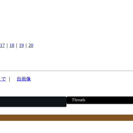
17
｜
18
｜
19
｜
20
まで
｜
自画像
Threads