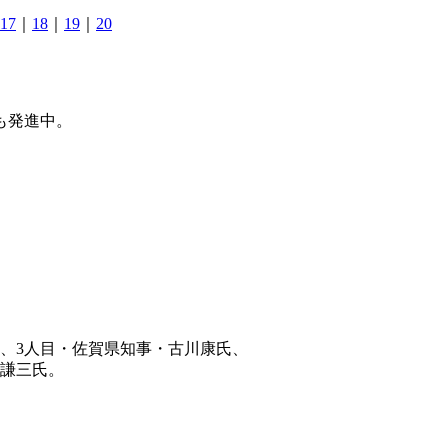
17
｜
18
｜
19
｜
20
も発進中。
、3人目・佐賀県知事・古川康氏、
方謙三氏。