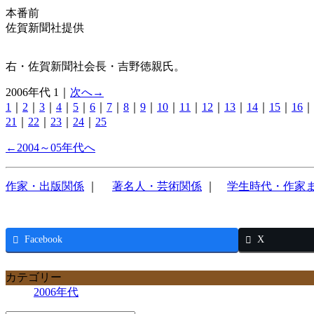
本番前
佐賀新聞社提供
右・佐賀新聞社会長・吉野徳親氏。
2006年代 1｜
次へ→
1
｜
2
｜
3
｜
4
｜
5
｜
6
｜
7
｜
8
｜
9
｜
10
｜
11
｜
12
｜
13
｜
14
｜
15
｜
16
｜
21
｜
22
｜
23
｜
24
｜
25
←2004～05年代へ
作家・出版関係
｜
著名人・芸術関係
｜
学生時代・作家
Facebook
X
カテゴリー
2006年代