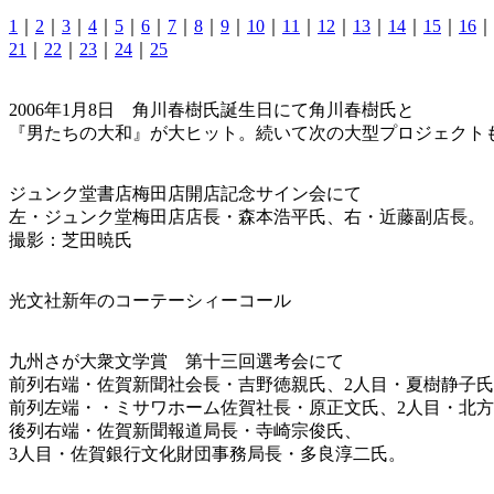
1
｜
2
｜
3
｜
4
｜
5
｜
6
｜
7
｜
8
｜
9
｜
10
｜
11
｜
12
｜
13
｜
14
｜
15
｜
16
｜
21
｜
22
｜
23
｜
24
｜
25
2006年1月8日 角川春樹氏誕生日にて角川春樹氏と
『男たちの大和』が大ヒット。続いて次の大型プロジェクト
ジュンク堂書店梅田店開店記念サイン会にて
左・ジュンク堂梅田店店長・森本浩平氏、右・近藤副店長。
撮影：芝田暁氏
光文社新年のコーテーシィーコール
九州さが大衆文学賞 第十三回選考会にて
前列右端・佐賀新聞社会長・吉野徳親氏、2人目・夏樹静子氏
前列左端・・ミサワホーム佐賀社長・原正文氏、2人目・北
後列右端・佐賀新聞報道局長・寺崎宗俊氏、
3人目・佐賀銀行文化財団事務局長・多良淳二氏。