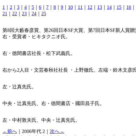
1
｜
2
｜
3
｜
4
｜
5
｜
6
｜
7
｜
8
｜
9
｜
10
｜
11
｜
12
｜
13
｜
14
｜
15
｜
16
｜
21
｜
22
｜
23
｜
24
｜
25
第8回大藪春彦賞、第26回日本SF大賞、第7回日本SF新人賞
右・受賞者・ヒキタクニオ氏。
右・徳間書店社長・松下武義氏。
右から2人目・文芸春秋社社長 ・上野徹氏、左端・鈴木文彦
左・辻真先氏。
中央・辻真先氏、右・徳間書店・國田昌子氏。
左・中村敦夫氏、中央・辻真先氏。
←前へ
｜2006年代 2｜
次へ→