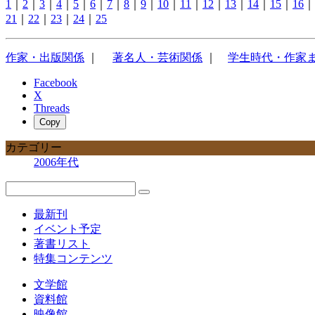
1
｜
2
｜
3
｜
4
｜
5
｜
6
｜
7
｜
8
｜
9
｜
10
｜
11
｜
12
｜
13
｜
14
｜
15
｜
16
｜
21
｜
22
｜
23
｜
24
｜
25
作家・出版関係
｜
著名人・芸術関係
｜
学生時代・作家
Facebook
X
Threads
Copy
カテゴリー
2006年代
最新刊
イベント予定
著書リスト
特集コンテンツ
文学館
資料館
映像館