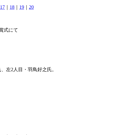
17
｜
18
｜
19
｜
20
贈賞式にて
氏、左2人目・羽鳥好之氏。