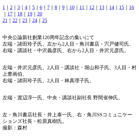
1
｜
2
｜
3
｜
4
｜
5
｜
6
｜
7
｜
8
｜
9
｜
10
｜
11
｜
12
｜
13
｜
14
｜
15
｜
16
｜
17
｜
18
｜
19
｜
20
21
｜
22
｜
23
｜
24
｜
25
中央公論新社創業120周年記念の集いにて
左端・諸田玲子氏、左から2人目・角川書店・宍戸健司氏、
右端・講談社・中沢義彦氏、右から2人目・井沢元彦氏。
左端・井沢元彦氏、2人目・講談社・堀山和子氏、3人目・村
上豊画伯、
右端・諸田玲子氏、2人目・林真理子氏。
左端・渡辺淳一氏、中央・講談社副社長 野間省伸氏。
左・角川書店社長・井上泰一氏、右・角川SSコミュニケー
ションズ社長・松原真樹氏。
撮影：森村