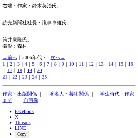
右端・作家・鈴木英治氏。
読売新聞社社長・滝鼻卓雄氏。
筒井康隆氏。
撮影：森村
←前へ
｜2006年代 7｜
次へ→
1
｜
2
｜
3
｜
4
｜
5
｜
6
｜
7
｜
8
｜
9
｜
10
｜
11
｜
12
｜
13
｜
14
｜
15
｜
16
｜
17
｜
18
｜
19
｜
20
21
｜
22
｜
23
｜
24
｜
25
作家・出版関係
｜
著名人・芸術関係
｜
学生時代・作家
まで
｜
自画像
Facebook
X
Threads
LINE
Copy