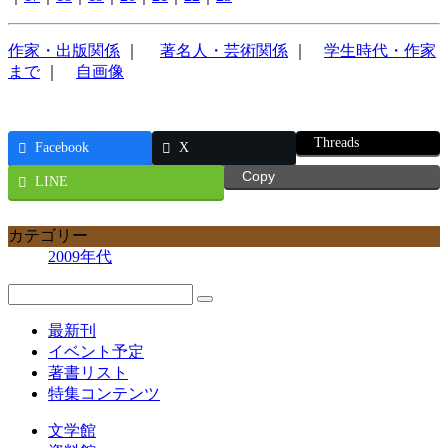
作家・出版関係
｜
著名人・芸術関係
｜
学生時代・作家
まで
｜
自画像
Threads
Facebook
X
Copy
LINE
カテゴリー
2009年代
最新刊
イベント予定
著書リスト
特集コンテンツ
文学館