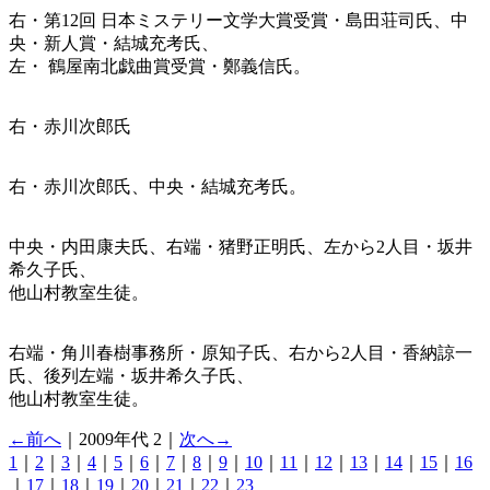
右・第12回 日本ミステリー文学大賞受賞・島田荘司氏、中
央・新人賞・結城充考氏、
左・ 鶴屋南北戯曲賞受賞・鄭義信氏。
右・赤川次郎氏
右・赤川次郎氏、中央・結城充考氏。
中央・内田康夫氏、右端・猪野正明氏、左から2人目・坂井
希久子氏、
他山村教室生徒。
右端・角川春樹事務所・原知子氏、右から2人目・香納諒一
氏、後列左端・坂井希久子氏、
他山村教室生徒。
←前へ
｜2009年代 2｜
次へ→
1
｜
2
｜
3
｜
4
｜
5
｜
6
｜
7
｜
8
｜
9
｜
10
｜
11
｜
12
｜
13
｜
14
｜
15
｜
16
｜
17
｜
18
｜
19
｜
20
｜
21
｜
22
｜
23