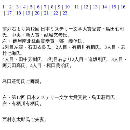
1
｜
2
｜
3
｜
4
｜
5
｜
6
｜
7
｜
8
｜
9
｜
10
｜
11
｜
12
｜
13
｜
14
｜
15
｜
16
｜
17
｜
18
｜
19
｜
20
｜
21
｜
22
｜
23
前列右より第12回 日本ミステリー文学大賞受賞・島田荘司
氏、中央・新人賞・結城充考氏、
左・ 鶴屋南北戯曲賞受賞・鄭 義信氏、
2列目左端・石田衣良氏、2人目・有栖川有栖氏、3人目・若
竹七海氏、
4人目・田中芳樹氏、2列目右より2人目・逢坂剛氏、3人目・
阿刀田高氏、4人目・権田萬冶氏。
島田荘司氏ご両親。
右・第12回 日本ミステリー文学大賞受賞・島田荘司氏、
左・有栖川有栖氏。
西村京太郎氏ご夫妻。