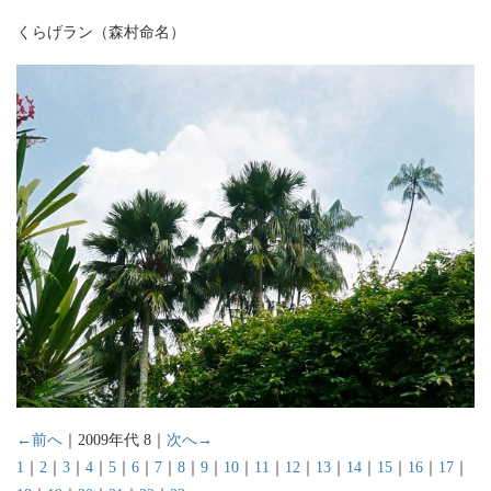
くらげラン（森村命名）
←前へ
｜2009年代 8｜
次へ→
1
｜
2
｜
3
｜
4
｜
5
｜
6
｜
7
｜
8
｜
9
｜
10
｜
11
｜
12
｜
13
｜
14
｜
15
｜
16
｜
17
｜