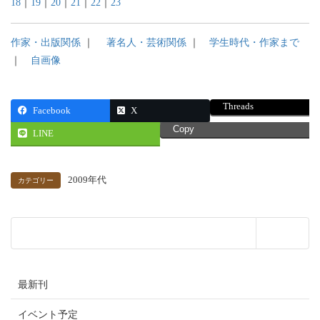
18
｜
19
｜
20
｜
21
｜
22
｜
23
作家・出版関係
｜
著名人・芸術関係
｜
学生時代・作家まで
｜
自画像
Threads
Facebook
X
Copy
LINE
2009年代
カテゴリー
最新刊
イベント予定