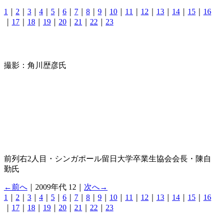
1
｜
2
｜
3
｜
4
｜
5
｜
6
｜
7
｜
8
｜
9
｜
10
｜
11
｜
12
｜
13
｜
14
｜
15
｜
16
｜
17
｜
18
｜
19
｜
20
｜
21
｜
22
｜
23
撮影：角川歴彦氏
前列右2人目・シンガポール留日大学卒業生協会会長・陳自
勤氏
←前へ
｜2009年代 12｜
次へ→
1
｜
2
｜
3
｜
4
｜
5
｜
6
｜
7
｜
8
｜
9
｜
10
｜
11
｜
12
｜
13
｜
14
｜
15
｜
16
｜
17
｜
18
｜
19
｜
20
｜
21
｜
22
｜
23