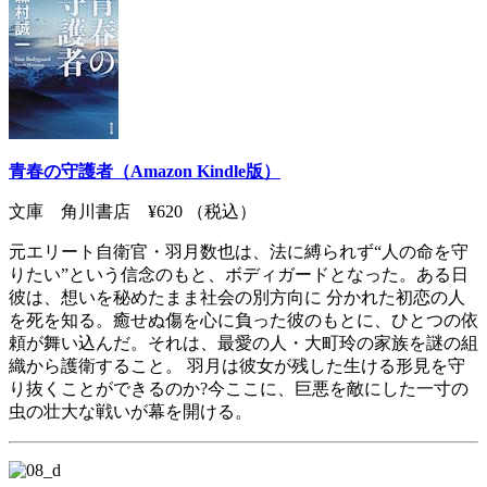
青春の守護者（Amazon Kindle版）
文庫 角川書店 ¥620 （税込）
元エリート自衛官・羽月数也は、法に縛られず“人の命を守
りたい”という信念のもと、ボディガードとなった。ある日
彼は、想いを秘めたまま社会の別方向に 分かれた初恋の人
を死を知る。癒せぬ傷を心に負った彼のもとに、ひとつの依
頼が舞い込んだ。それは、最愛の人・大町玲の家族を謎の組
織から護衛すること。 羽月は彼女が残した生ける形見を守
り抜くことができるのか?今ここに、巨悪を敵にした一寸の
虫の壮大な戦いが幕を開ける。