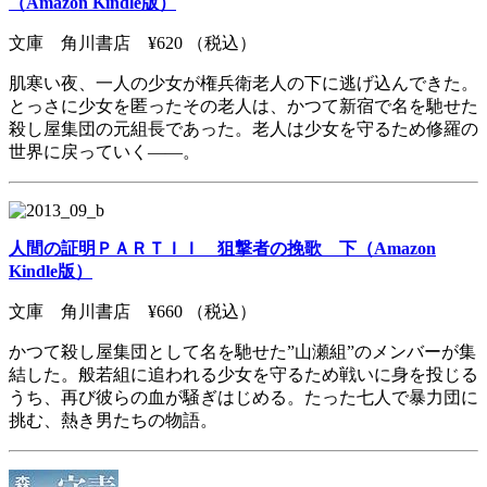
（Amazon Kindle版）
文庫 角川書店 ¥620 （税込）
肌寒い夜、一人の少女が権兵衛老人の下に逃げ込んできた。
とっさに少女を匿ったその老人は、かつて新宿で名を馳せた
殺し屋集団の元組長であった。老人は少女を守るため修羅の
世界に戻っていく――。
人間の証明ＰＡＲＴＩＩ 狙撃者の挽歌 下（Amazon
Kindle版）
文庫 角川書店 ¥660 （税込）
かつて殺し屋集団として名を馳せた”山瀬組”のメンバーが集
結した。般若組に追われる少女を守るため戦いに身を投じる
うち、再び彼らの血が騒ぎはじめる。たった七人で暴力団に
挑む、熱き男たちの物語。