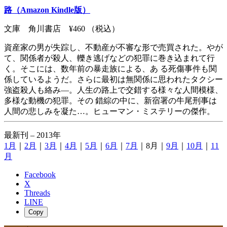
路（Amazon Kindle版）
文庫 角川書店 ¥460 （税込）
資産家の男が失踪し、不動産が不審な形で売買された。やが
て、関係者が殺人、轢き逃げなどの犯罪に巻き込まれて行
く。そこには、数年前の暴走族による、あ る死傷事件も関
係しているようだ。さらに最初は無関係に思われたタクシー
強盗殺人も絡み―。人生の路上で交錯する様々な人間模様、
多様な動機の犯罪。その 錯綜の中に、新宿署の牛尾刑事は
人間の悲しみを凝た…。ヒューマン・ミステリーの傑作。
最新刊 – 2013年
1月
｜
2月
｜
3月
｜
4月
｜
5月
｜
6月
｜
7月
｜8月｜
9月
｜
10月
｜
11
月
Facebook
X
Threads
LINE
Copy