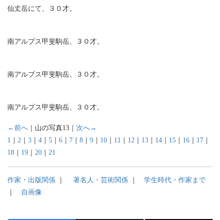
仙丈岳にて、３０才。
南アルプス甲斐駒岳、３０才。
南アルプス甲斐駒岳、３０才。
南アルプス甲斐駒岳、３０才。
←前へ
｜山の写真13｜
次へ→
1
｜
2
｜
3
｜
4
｜
5
｜
6
｜
7
｜
8
｜
9
｜
10
｜
11
｜
12
｜
13
｜
14
｜
15
｜
16
｜
17
｜
18
｜
19
｜
20
｜
21
作家・出版関係
｜
著名人・芸術関係
｜
学生時代・作家まで
｜
自画像