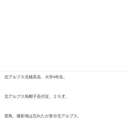
1
｜
2
｜
3
｜
4
｜
5
｜
6
｜
7
｜
8
｜
9
｜
10
｜
11
｜
12
｜
13
｜
14
｜
15
｜
16
｜
17
｜
18
｜
19
｜
20
｜
21
南アルプス夜叉神峠、大学3年生。
甲武信岳にて、大学4年生。
北アルプス北穂高岳、大学4年生。
北アルプス烏帽子岳付近、２５才。
雷鳥。撮影地は忘れたが多分北アルプス。