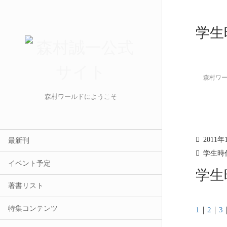
学生
森村ワ
森村ワールドにようこそ
2011年
最新刊
学生時
イベント予定
学生
著書リスト
特集コンテンツ
1
｜
2
｜
3