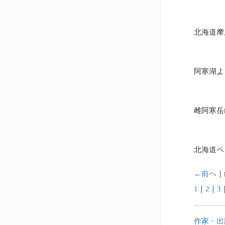
北海道摩
阿寒湖よ
雌阿寒岳
北海道ペ
←前へ
｜
1
｜
2
｜
3
作家・出