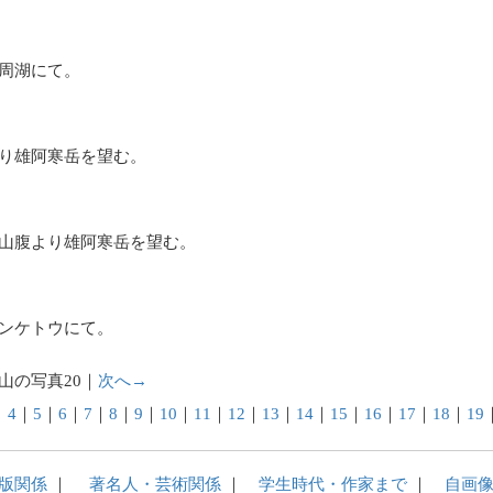
周湖にて。
り雄阿寒岳を望む。
山腹より雄阿寒岳を望む。
ンケトウにて。
山の写真20｜
次へ→
｜
4
｜
5
｜
6
｜
7
｜
8
｜
9
｜
10
｜
11
｜
12
｜
13
｜
14
｜
15
｜
16
｜
17
｜
18
｜
19
版関係
｜
著名人・芸術関係
｜
学生時代・作家まで
｜
自画