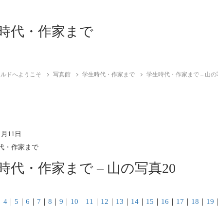
時代・作家まで
ールドへようこそ
写真館
学生時代・作家まで
学生時代・作家まで – 山の
1月11日
代・作家まで
時代・作家まで – 山の写真20
｜
4
｜
5
｜
6
｜
7
｜
8
｜
9
｜
10
｜
11
｜
12
｜
13
｜
14
｜
15
｜
16
｜
17
｜
18
｜
19