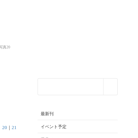
写真20
最新刊
イベント予定
｜
20
｜
21