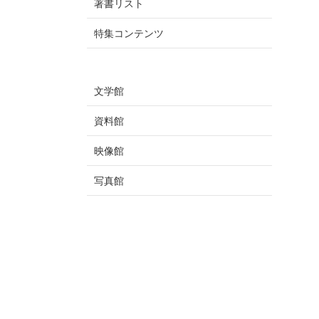
著書リスト
特集コンテンツ
文学館
資料館
映像館
写真館