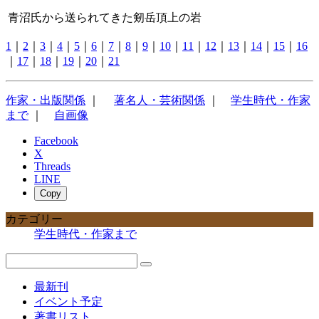
青沼氏から送られてきた剱岳頂上の岩
1
｜
2
｜
3
｜
4
｜
5
｜
6
｜
7
｜
8
｜
9
｜
10
｜
11
｜
12
｜
13
｜
14
｜
15
｜
16
｜
17
｜
18
｜
19
｜
20
｜
21
作家・出版関係
｜
著名人・芸術関係
｜
学生時代・作家
まで
｜
自画像
Facebook
X
Threads
LINE
Copy
カテゴリー
学生時代・作家まで
最新刊
イベント予定
著書リスト