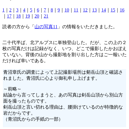
1
｜
2
｜
3
｜
4
｜
5
｜
6
｜
7
｜
8
｜
9
｜
10
｜
11
｜
12
｜
13
｜
14
｜
15
｜
16
｜
17
｜
18
｜
19
｜
20
｜
21
読者の方から「
山の写真11
」の情報をいただきました。
二十代半ば、北アルプスに単独登山した。だが、この上の２
枚の写真だけは記録がなく、いつ、どこで撮影したかおぼえ
ていない。背後の山から撮影地を割り出した方はご一報いた
だければ幸いである。
青沼章氏の調査によって上記撮影場所は剱岳山頂と確認さ
れました。青沼氏に心より御礼申し上げます。
～前略～
結論から言ってしまうと、あの写真は剣岳山頂から別山方
面を撮ったものです。
剣岳山頂と言い切れる理由は、腰掛けているのが特徴的な
岩だからです。
（青沼氏からの手紙の一部）