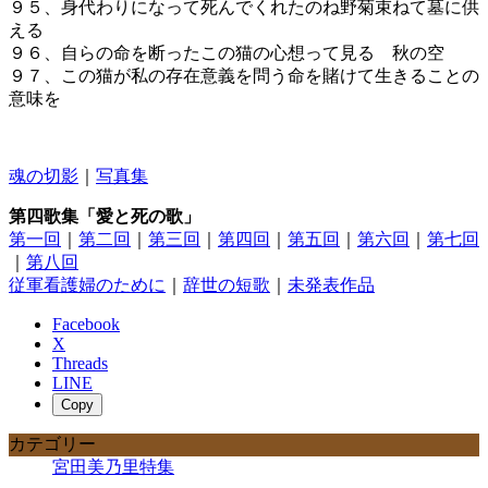
９５、身代わりになって死んでくれたのね野菊束ねて墓に供
える
９６、自らの命を断ったこの猫の心想って見る 秋の空
９７、この猫が私の存在意義を問う命を賭けて生きることの
意味を
魂の切影
｜
写真集
第四歌集「愛と死の歌」
第一回
｜
第二回
｜
第三回
｜
第四回
｜
第五回
｜
第六回
｜
第七回
｜
第八回
従軍看護婦のために
｜
辞世の短歌
｜
未発表作品
Facebook
X
Threads
LINE
Copy
カテゴリー
宮田美乃里特集