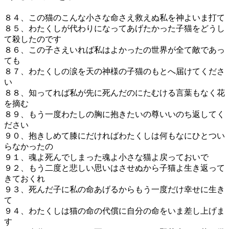
８４、この猫のこんな小さな命さえ救えぬ私を神よいま打て
８５、わたくしが代わりになってあげたかった子猫をどうし
て殺したのです
８６、この子さえいれば私はよかったの世界が全て敵であっ
ても
８７、わたくしの涙を天の神様の子猫のもとへ届けてくださ
い
８８、知ってれば私が先に死んだのにたむける言葉もなく花
を摘む
８９、もう一度わたしの胸に抱きたいの尊いいのち返してく
ださい
９０、抱きしめて膝にだければわたくしは何もなにひとつい
らなかったの
９１、魂よ死んでしまった魂よ小さな猫よ戻っておいで
９２、もう二度と悲しい思いはさせぬから子猫よ生き返って
きておくれ
９３、死んだ子に私の命あげるからもう一度だけ幸せに生き
て
９４、わたくしは猫の命の代償に自分の命をいま差し上げま
す