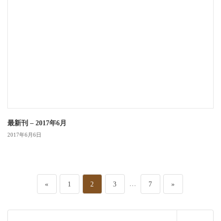
最新刊 – 2017年6月
2017年6月6日
投
ペ
ペ
ペ
…
ペ
«
1
2
3
7
»
稿
ー
ー
ー
ー