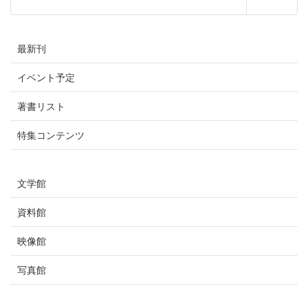
の
ジ
ジ
ジ
ジ
ペ
最新刊
ー
イベント予定
ジ
著書リスト
送
特集コンテンツ
り
文学館
資料館
映像館
写真館