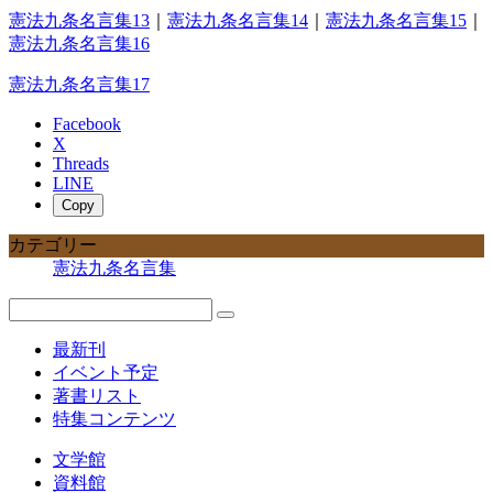
憲法九条名言集13
｜
憲法九条名言集14
｜
憲法九条名言集15
｜
憲法九条名言集16
憲法九条名言集17
Facebook
X
Threads
LINE
Copy
カテゴリー
憲法九条名言集
最新刊
イベント予定
著書リスト
特集コンテンツ
文学館
資料館