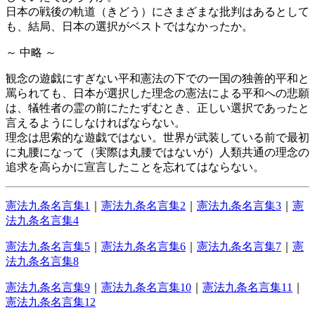
日本の戦後の軌道（きどう）にさまざまな批判はあるとして
も、結局、日本の選択がベストではなかったか。
～ 中略 ～
観念の遊戯にすぎない平和憲法の下での一国の独善的平和と
罵られても、日本が選択した理念の憲法による平和への悲願
は、犠牲者の霊の前にたたずむとき、正しい選択であったと
言えるようにしなければならない。
理念は思索的な遊戯ではない。世界が武装している前で最初
に丸腰になって（実際は丸腰ではないが）人類共通の理念の
追求を高らかに宣言したことを忘れてはならない。
憲法九条名言集1
｜
憲法九条名言集2
｜
憲法九条名言集3
｜
憲
法九条名言集4
憲法九条名言集5
｜
憲法九条名言集6
｜
憲法九条名言集7
｜
憲
法九条名言集8
憲法九条名言集9
｜
憲法九条名言集10
｜
憲法九条名言集11
｜
憲法九条名言集12