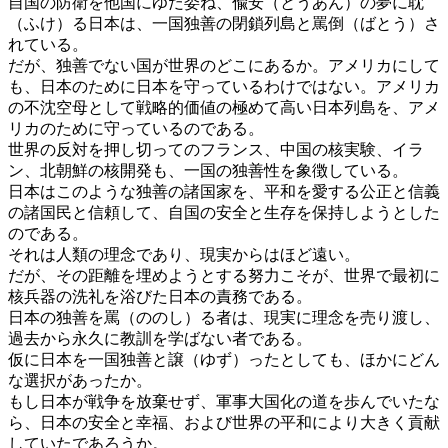
自国の防衛を他国にゆだ委ね、偸安（とうあん）の夢に耽
（ふけ）る日本は、一国独善の閉鎖列島と罵倒（ばとう）さ
れている。
だが、独善でない国が世界のどこにあるか。アメリカにして
も、日本のために日本を守っているわけではない。アメリカ
の不沈空母として戦略的価値の極めて高い日本列島を、アメ
リカのために守っているのである。
世界の反対を押し切ってのフランス、中国の核実験、イラ
ン、北朝鮮の核開発も、一国の独善性を象徴している。
日本はこのような独善の諸国家を、平和を愛する公正と信義
の諸国民と信頼して、自国の安全と生存を保持しようとした
のである。
それは人類の理念であり、現実からはほど遠い。
だが、その距離を埋めようとする努力こそが、世界で最初に
核兵器の洗礼を浴びた日本の責務である。
日本の独善を罵（ののし）る者は、現実に理念を売り渡し、
過去から永久に教訓を学ばない者である。
仮に日本を一国独善と譲（ゆず）ったとしても、ほかにどん
な選択があったか。
もし日本が戦争を放棄せず、軍事大国化の道を歩んでいたな
ら、日本の安全と幸福、および世界の平和により大きく貢献
していたであろうか。