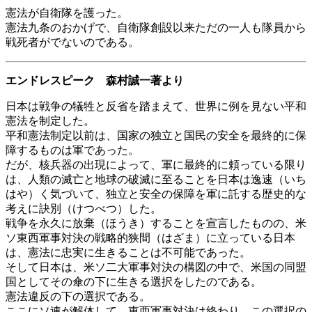
憲法が自衛隊を護った。
憲法九条のおかげで、自衛隊創設以来ただの一人も隊員から
戦死者がでないのである。
エンドレスピーク 森村誠一著より
日本は戦争の犠牲と反省を踏まえて、世界に例を見ない平和
憲法を制定した。
平和憲法制定以前は、国家の独立と国民の安全を最終的に保
障するものは軍であった。
だが、核兵器の出現によって、軍に最終的に頼っている限り
は、人類の滅亡と地球の破滅に至ることを日本は逸速（いち
はや）く気づいて、独立と安全の保障を軍に託する歴史的な
考えに訣別（けつべつ）した。
戦争を永久に放棄（ほうき）することを宣言したものの、米
ソ東西軍事対決の戦略的狭間（はざま）に立っている日本
は、憲法に忠実に生きることは不可能であった。
そして日本は、米ソ二大軍事対決の構図の中で、米国の同盟
国としてその傘の下に生きる選択をしたのである。
憲法違反の下の選択である。
ここにソ連が解体して、東西軍事対決は終わり、この選択の