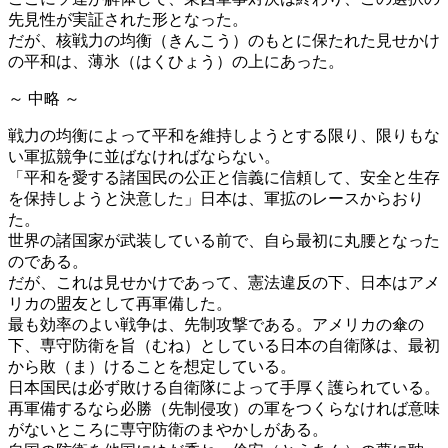
先見性が実証された形となった。
だが、核戦力の均衡（きんこう）のもとに保たれた見せかけ
の平和は、薄氷（はくひょう）の上にあった。
～ 中略 ～
戦力の均衡によって平和を維持しようとする限り、限りもな
い軍拡競争に並ばなければならない。
「平和を愛する諸国民の公正と信義に信頼して、安全と生存
を保持しようと決意した」日本は、軍拡のレースからおり
た。
世界の諸国家が武装している前で、自ら最初に丸腰となった
のである。
だが、これは見せかけであって、憲法違反の下、日本はアメ
リカの盟友として再軍備した。
最も効率のよい戦争は、先制攻撃である。アメリカの傘の
下、専守防衛を旨（むね）としている日本の自衛隊は、最初
から敗（ま）けることを想定している。
日本国民は必ず敗ける自衛隊によって手厚く護られている。
再軍備するなら必勝（先制侵攻）の軍をつくらなければ意味
がないところに専守防衛のまやかしがある。